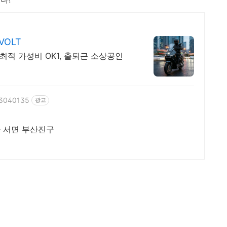
OLT
최적 가성비 OK1, 출퇴근 소상공인
063040135
광고
 서면 부산진구