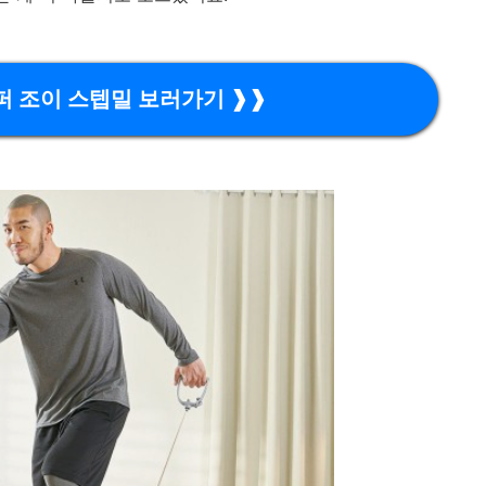
퍼 조이 스텝밀 보러가기 ❱❱